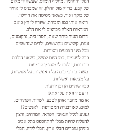
הגולן והחרמון, מחליף הומלס, שעשה לו מקום 
של קבע, בדיוק מול החלון, זה שמכניס לי אוויר 
של בוקר ואור, כשאני מסיטה את הווילון.
 רואה אותו כמו תזכורת, שיורה לי חץ כואב
 המראות האלה מכווצים לי את הלב.
 דרום העיר ביתר שאת; חסרי בית, נרקומנים, 
זונות, קשישים מקוששים, ילדים שנחשפים. 
מכל מיני הצבעים והצורות.
ככה לפעמים, כמו היום למשל, כשאני הולכת 
ברחובות, זולגות לי מעצמן הדמעות.
 משהו בתוכי בוכה על האנושות, על אנושיות, 
על מציאות ואשליות.
ככה שתיים הן וכן יודעות
 זו עם זו וזאת על זאת☺
אז מה מחבר אותן לטבע, לשדות הפתוחים, 
למים, לאורבניות המטורפת , לאנשים?!
געגוע לגליל הנאיבי, הפראי, המרחיב, ורצון 
להצליח לחיות מבלי להתחספס בתל אביב
ביניהן עוברים חבלי ארץ, חבלי לידה, חבלי 