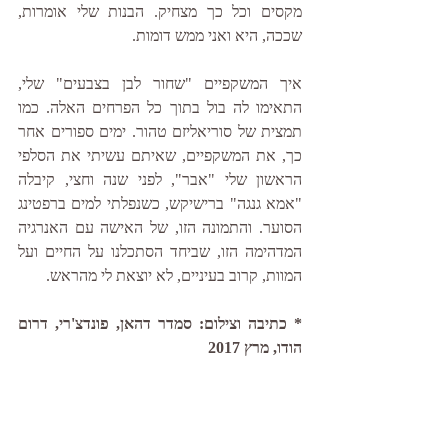
מקסים וכל כך מצחיק. הבנות שלי אומרות, 
שככה, היא ואני ממש דומות. 
איך המשקפיים "שחור לבן בצבעים" שלי, 
התאימו לה בול בתוך כל הפרחים האלה. כמו 
תמצית של סוריאליזם טהור. ימים ספורים אחר 
כך, את המשקפיים, שאיתם עשיתי את הסלפי 
הראשון שלי "אבר", לפני שנה וחצי, קיבלה 
"אמא גנגה" ברישיקש, כשנפלתי למים ברפטינג 
הסוער. והתמונה הזו, של האישה עם האנרגיה 
המדהימה הזו, שביחד הסתכלנו על החיים ועל 
המוות, קרוב בעיניים, לא יוצאת לי מהראש. 
* כתיבה וצילום: סמדר דהאן, פונדצ'רי, דרום 
הודו, מרץ 2017 