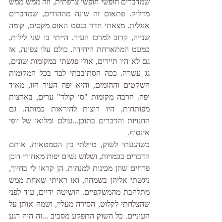
שמדברים חופשי חופשי צרפתית, וזה ממש ממש 
מדליק. פתאום זה שונה מההודים, שמדברים 
אנגלית. מצאתי חדר בגסט האוס מקסים, קומה 
שנייה, קרוב למרכז העיר. הייתי בו שני לילות, 
כמעט המתארחת היחידה. כולם עלו צפונה, אז 
גם לא היו תיירים, אולי פגשתי במקומות שונים, 
גג עשרה. ככה הסתובבתי לבד בכל המקומות 
השקטים וההומים, והיא יפה העיר הזו, מאוד 
יפה. הרבה מקומות "סו קולד" ערים, בארצות 
מפותחות, היו רוצות להיראות כמותה. גם 
החנויות והדברים בתוכן...עולם ומלואו של יופי 
אינסוף. 
כשהגעתי לשוק, טיילתי בין הסמטאות, אותם 
הדברים בכמויות, ושלוש נשים יפות מאחורי דוכן 
פרחים שהן מכינות למנחות. הן קראו לי בחיוך, 
ניגשתי אליהן בשמחה, ואז ראיתי שאחת ממש 
מתלהבת מהמשקפיים. הושיטה ידיים, עוד לפני 
שהצלחתי לקלוט, הסירה מעליי, ושמה אותן על 
העיניים. כל השוק התפקע מסביב ...זה היה רגע 