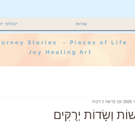
אודות
יהללוך יח
urney Stories - Pieces of Life
Joy Healing Art
זמן קריאה 1 דקות
שׁוֹת וְשָׂדוֹת יְרֻקִּים