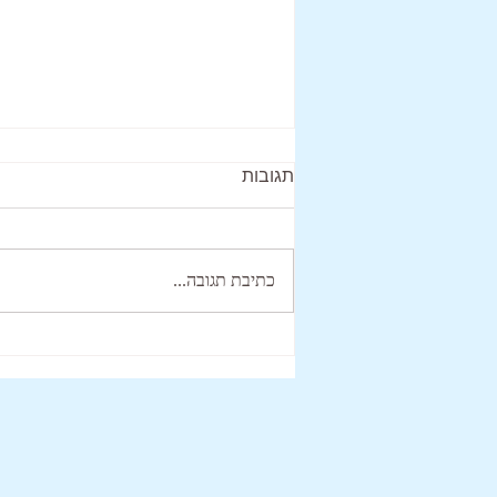
תגובות
כתיבת תגובה...
שְׁקִיעוֹת הֵן הַתְחָלוֹת