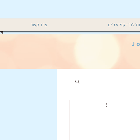
וללוך-קולאז'ים
צרו קשר
Jo