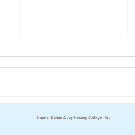
חִיּוּכִים הֵם פְּרָחִים שֶׁל הַלֵּב
כַּמָּה 
Smadar Dahan @ Joy Healing Collage Art