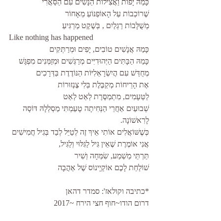
כָּמַהּ יָפוֹת וַאֲצִילוֹת הַנָּשִׁים עִם הַסַּאֲרִי
שֶׁרוֹכְבוֹת עַל הָאוֹפַנּוֹעַ מֵאָחוֹר
מְשֻׁלָּבוֹת רַגְלַיִם , בְּשֶׁקֶט מַרְגִּיעַ
Like nothing has happened
כָּמַהּ אֲנָשִׁים טוֹבִים, יָפִים וּמְרַתְּקִים
כָּמַהּ הַבָּתִּים הַיְּהוּדִיִּים מְרַגְּשִׁים וּמְזַמְּנִים מִפְגָּשׁ
מְחֻדַּשׁ עִם הֲיִשְׂרָאֵלִיּוֹת הַנּוֹדֶדֶת בַּדְּרָכִים
אֶת הָרֵיחוֹת מְקַבֶּלֶת בְּלִי צֶנְזוּרוֹת
לַטְּעָמִים, מִתְמַסֶּרֶת לְאַט לְאַט
שְׁבוּעַיִם אַחֲרֵי הַנְּחִיתָה טָעַמְתִּי מַסְלְלָהּ דּוֹסָה 
לָרִאשׁוֹנָה.
כְּשֶׁשּׁוֹאֲלִים אוֹתִי אֵיךְ זֶה לְטַיֵּל לְבַד בְּגִיל חֲמִישִׁים
אֲנִי אוֹמֶרֶת שֶׁאֵין גִּיל לַגִּלּוּי וְלַגִּיל,
תַּרְתֵּי מַשְׁמַע, שִׂמְּחָה וְשִׁיר
שׁוֹלַחַת לָכֶם אוֹקְיָינוֹס שֶׁל אַהֲבָה
*כתיבה וקולאז': סמדר דהאן 
דרום הודו~חוף חצי הירח ~2017