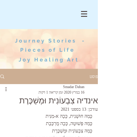
Journey Stories -
Pieces of Life
Joy Healing Art
פוסט
Smadar Dahan
16 במרץ 2020
זמן קריאה 1 דקות
אינדיה צִבְעוֹנִית וּמְשַׁכֶּרֶת
עודכן:
13 בספט׳ 2021
כָּמַהּ חוּשָׁנִית, כָּכָה א-מִנִּית
כָּמַהּ פְּשׁוּטָה, כָּכָה מֻרְכֶּבֶת
כָּמַהּ צִבְעוֹנִית וּמְשַׁכֶּרֶת