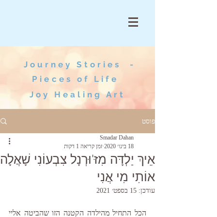
Journey Stories -
Pieces of Life
Joy Healing Art
פוסט
Smadar Dahan
18 בינו׳ 2020
זמן קריאה 1 דקות
אֵיךְ יַלְדָּה מִזּ'וּרְנָל צִבְעוֹנִי שָׁאֲלָה
אוֹתִי מִי אֲנִי
עודכן:
15 בספט׳ 2021
הכל התחיל מהילדה הקטנה הזו שהביטה אליי 